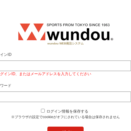
wundou WEB発注システム
インID
グインID、またはメールアドレスを入力してください
ワード
ログイン情報を保存する
※ブラウザの設定でcookieがオフにされている場合は保存されません