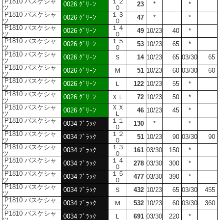
P1810 バスケシャ
１２
0026 ｸﾞﾘｰﾝ
23
*
*
ツ
０
P1810 バスケシャ
１３
0026 ｸﾞﾘｰﾝ
47
*
*
ツ
０
P1810 バスケシャ
１４
0026 ｸﾞﾘｰﾝ
49
10/23
40
*
ツ
０
P1810 バスケシャ
１５
0026 ｸﾞﾘｰﾝ
53
10/23
65
*
ツ
０
P1810 バスケシャ
0026 ｸﾞﾘｰﾝ
Ｓ
14
10/23
65
03/30
65
ツ
P1810 バスケシャ
0026 ｸﾞﾘｰﾝ
Ｍ
51
10/23
60
03/30
60
ツ
P1810 バスケシャ
0026 ｸﾞﾘｰﾝ
Ｌ
122
10/23
55
*
ツ
P1810 バスケシャ
0026 ｸﾞﾘｰﾝ
ＸＬ
72
10/23
50
*
ツ
P1810 バスケシャ
ＸＸ
0026 ｸﾞﾘｰﾝ
46
10/23
45
*
ツ
Ｌ
P1810 バスケシャ
１１
0034 ﾌﾞﾗｯｸ
130
*
*
ツ
０
P1810 バスケシャ
１２
0034 ﾌﾞﾗｯｸ
51
10/23
90
03/30
90
ツ
０
P1810 バスケシャ
１３
0034 ﾌﾞﾗｯｸ
161
03/30
150
*
ツ
０
P1810 バスケシャ
１４
0034 ﾌﾞﾗｯｸ
278
03/30
300
*
ツ
０
P1810 バスケシャ
１５
0034 ﾌﾞﾗｯｸ
477
03/30
390
*
ツ
０
P1810 バスケシャ
0034 ﾌﾞﾗｯｸ
Ｓ
432
10/23
65
03/30
455
ツ
P1810 バスケシャ
0034 ﾌﾞﾗｯｸ
Ｍ
532
10/23
60
03/30
360
ツ
P1810 バスケシャ
0034 ﾌﾞﾗｯｸ
Ｌ
691
03/30
220
*
ツ