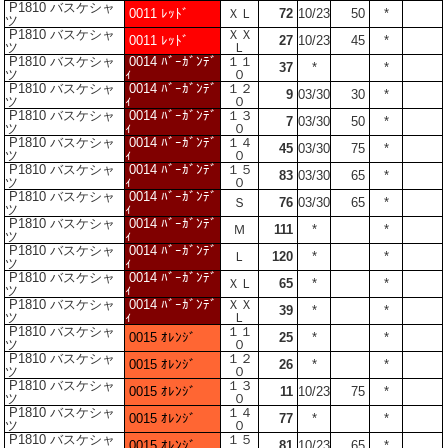
P1810 バスケシャ
0011 ﾚｯﾄﾞ
ＸＬ
72
10/23
50
*
ツ
P1810 バスケシャ
ＸＸ
0011 ﾚｯﾄﾞ
27
10/23
45
*
ツ
Ｌ
P1810 バスケシャ
0014 ﾊﾞｰｶﾞﾝﾃﾞ
１１
37
*
*
ツ
ｨ
０
P1810 バスケシャ
0014 ﾊﾞｰｶﾞﾝﾃﾞ
１２
9
03/30
30
*
ツ
ｨ
０
P1810 バスケシャ
0014 ﾊﾞｰｶﾞﾝﾃﾞ
１３
7
03/30
50
*
ツ
ｨ
０
P1810 バスケシャ
0014 ﾊﾞｰｶﾞﾝﾃﾞ
１４
45
03/30
75
*
ツ
ｨ
０
P1810 バスケシャ
0014 ﾊﾞｰｶﾞﾝﾃﾞ
１５
83
03/30
65
*
ツ
ｨ
０
P1810 バスケシャ
0014 ﾊﾞｰｶﾞﾝﾃﾞ
Ｓ
76
03/30
65
*
ツ
ｨ
P1810 バスケシャ
0014 ﾊﾞｰｶﾞﾝﾃﾞ
Ｍ
111
*
*
ツ
ｨ
P1810 バスケシャ
0014 ﾊﾞｰｶﾞﾝﾃﾞ
Ｌ
120
*
*
ツ
ｨ
P1810 バスケシャ
0014 ﾊﾞｰｶﾞﾝﾃﾞ
ＸＬ
65
*
*
ツ
ｨ
P1810 バスケシャ
0014 ﾊﾞｰｶﾞﾝﾃﾞ
ＸＸ
39
*
*
ツ
ｨ
Ｌ
P1810 バスケシャ
１１
0015 ｵﾚﾝｼﾞ
25
*
*
ツ
０
P1810 バスケシャ
１２
0015 ｵﾚﾝｼﾞ
26
*
*
ツ
０
P1810 バスケシャ
１３
0015 ｵﾚﾝｼﾞ
11
10/23
75
*
ツ
０
P1810 バスケシャ
１４
0015 ｵﾚﾝｼﾞ
77
*
*
ツ
０
P1810 バスケシャ
１５
0015 ｵﾚﾝｼﾞ
81
10/23
65
*