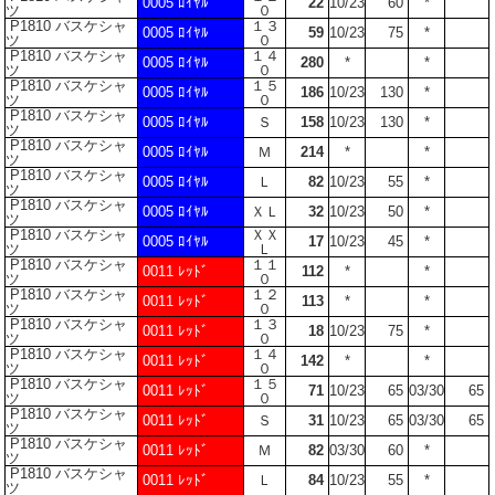
0005 ﾛｲﾔﾙ
22
10/23
60
*
ツ
０
P1810 バスケシャ
１３
0005 ﾛｲﾔﾙ
59
10/23
75
*
ツ
０
P1810 バスケシャ
１４
0005 ﾛｲﾔﾙ
280
*
*
ツ
０
P1810 バスケシャ
１５
0005 ﾛｲﾔﾙ
186
10/23
130
*
ツ
０
P1810 バスケシャ
0005 ﾛｲﾔﾙ
Ｓ
158
10/23
130
*
ツ
P1810 バスケシャ
0005 ﾛｲﾔﾙ
Ｍ
214
*
*
ツ
P1810 バスケシャ
0005 ﾛｲﾔﾙ
Ｌ
82
10/23
55
*
ツ
P1810 バスケシャ
0005 ﾛｲﾔﾙ
ＸＬ
32
10/23
50
*
ツ
P1810 バスケシャ
ＸＸ
0005 ﾛｲﾔﾙ
17
10/23
45
*
ツ
Ｌ
P1810 バスケシャ
１１
0011 ﾚｯﾄﾞ
112
*
*
ツ
０
P1810 バスケシャ
１２
0011 ﾚｯﾄﾞ
113
*
*
ツ
０
P1810 バスケシャ
１３
0011 ﾚｯﾄﾞ
18
10/23
75
*
ツ
０
P1810 バスケシャ
１４
0011 ﾚｯﾄﾞ
142
*
*
ツ
０
P1810 バスケシャ
１５
0011 ﾚｯﾄﾞ
71
10/23
65
03/30
65
ツ
０
P1810 バスケシャ
0011 ﾚｯﾄﾞ
Ｓ
31
10/23
65
03/30
65
ツ
P1810 バスケシャ
0011 ﾚｯﾄﾞ
Ｍ
82
03/30
60
*
ツ
P1810 バスケシャ
0011 ﾚｯﾄﾞ
Ｌ
84
10/23
55
*
ツ