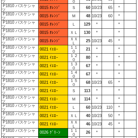
ツ
０
P1810 バスケシャ
0015 ｵﾚﾝｼﾞ
Ｓ
60
10/23
65
*
ツ
P1810 バスケシャ
0015 ｵﾚﾝｼﾞ
Ｍ
48
10/23
60
*
ツ
P1810 バスケシャ
0015 ｵﾚﾝｼﾞ
Ｌ
129
*
*
ツ
P1810 バスケシャ
0015 ｵﾚﾝｼﾞ
ＸＬ
130
*
*
ツ
P1810 バスケシャ
ＸＸ
0015 ｵﾚﾝｼﾞ
25
10/23
45
*
ツ
Ｌ
P1810 バスケシャ
１１
0021 ｲｴﾛｰ
21
*
*
ツ
０
P1810 バスケシャ
１２
0021 ｲｴﾛｰ
80
*
*
ツ
０
P1810 バスケシャ
１３
0021 ｲｴﾛｰ
67
*
*
ツ
０
P1810 バスケシャ
１４
0021 ｲｴﾛｰ
67
*
*
ツ
０
P1810 バスケシャ
１５
0021 ｲｴﾛｰ
68
10/23
65
*
ツ
０
P1810 バスケシャ
0021 ｲｴﾛｰ
Ｓ
113
*
*
ツ
P1810 バスケシャ
0021 ｲｴﾛｰ
Ｍ
114
*
*
ツ
P1810 バスケシャ
0021 ｲｴﾛｰ
Ｌ
60
10/23
110
*
ツ
P1810 バスケシャ
0021 ｲｴﾛｰ
ＸＬ
40
10/23
50
*
ツ
P1810 バスケシャ
ＸＸ
0021 ｲｴﾛｰ
46
10/23
45
*
ツ
Ｌ
P1810 バスケシャ
１１
0026 ｸﾞﾘｰﾝ
26
*
*
ツ
０