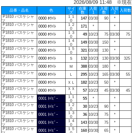
2026/08/09 11:48 ※現在
サイ
在庫
入荷
入荷
入荷
品番・品名
色
入荷数
ズ
数
1
数
2
P1810 バスケシャ
１１
0000 ﾎﾜｲﾄ
147
03/30
90
*
ツ
０
P1810 バスケシャ
１２
0000 ﾎﾜｲﾄ
171
*
*
ツ
０
P1810 バスケシャ
１３
0000 ﾎﾜｲﾄ
49
10/23
75
03/30
75
ツ
０
P1810 バスケシャ
１４
0000 ﾎﾜｲﾄ
149
03/30
150
*
ツ
０
P1810 バスケシャ
１５
0000 ﾎﾜｲﾄ
321
03/30
130
*
ツ
０
P1810 バスケシャ
0000 ﾎﾜｲﾄ
Ｓ
132
10/23
130
03/30
325
ツ
P1810 バスケシャ
0000 ﾎﾜｲﾄ
Ｍ
388
03/30
180
*
ツ
P1810 バスケシャ
0000 ﾎﾜｲﾄ
Ｌ
295
10/23
165
03/30
55
ツ
P1810 バスケシャ
0000 ﾎﾜｲﾄ
ＸＬ
182
10/23
50
*
ツ
P1810 バスケシャ
ＸＸ
0000 ﾎﾜｲﾄ
57
10/23
45
03/30
45
ツ
Ｌ
P1810 バスケシャ
１１
0001 ﾈｲﾋﾞｰ
55
*
*
ツ
０
P1810 バスケシャ
１２
0001 ﾈｲﾋﾞｰ
30
10/23
90
*
ツ
０
P1810 バスケシャ
１３
0001 ﾈｲﾋﾞｰ
36
10/23
75
*
ツ
０
P1810 バスケシャ
１４
0001 ﾈｲﾋﾞｰ
143
03/30
75
*
ツ
０
P1810 バスケシャ
１５
0001 ﾈｲﾋﾞｰ
160
03/30
65
*
ツ
０